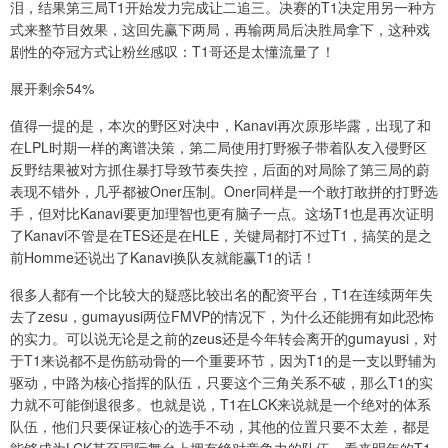
泪，结果第三局T1开始发力完成让二追三。决赛的T1决定用另一种方
式来整节目效果，这回先赢下两局，再输两局后决胜局拿下，这种戏
剧性的夺冠方式让粉丝感叹：T1哥还是太懂流量了！
展开剩余54%
值得一提的是，本次的野区对决中，Kanavi再次原形毕露，出现了和
在LPL时期一样的离谱决策，第二局使用打野猴子带着队友入侵野区
反野结果被对方抓住暴打导致节奏失控，后面的对局除了第三局的蔚
表现不错外，几乎都被Oner压制。Oner同样是一个敢打敢拼的打野选
手，但对比Kanavi要更加理智也更有脑子一点。这场T1也是再次证明
了Kanavi不管是在TES还是在HLE，关键局都打不过T1，搞笑的是之
前Homme还说出了Kanavi换队友就能赢T1的话！
很多人都有一个比较大的疑惑比较出名的配资平台，T1在连续两年失
去了zesu，gumayusi两位FMVP的情况下，为什么还能拥有如此恐怖
的实力。可以说无论是之前的zeus还是今年转会离开的gumayusi，对
于T1来说都不是伤筋动骨的一个重要环节，因为T1的是一支以野辅为
驱动，中路为核心指挥的队伍，只要这个三角关系不破，那么T1的实
力就不可能倒退很多。也就是说，T1在LCK来说就是一个绝对的体系
队伍，他们只要保证核心的选手不动，其他的位置只要不太差，都是