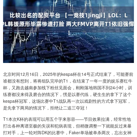
北京时间12月16日，2025年的kespa杯在14号正式结束了，可能赛前
谁都没有想到，将将组队完毕的T1，在结束了一年一度的娱乐赛红牛
杯，又跑去越南参加线下粉丝见面会，刚刚落地韩国不到24小时，训
练赛都没来得及磨合的情况下，愣是以赛代练，硬生生的拿下了这个
kespa杯冠军，这场比赛中T1战队再一次以戏剧性的方式拿下冠军，
是先拿下两局的情况下，拒绝让二追三夺冠！
T1本次K杯的表现可以用五个字来形容——节目效果拉满，经常性地
打出各种离谱至极的失误和犯病表现，但稍微调整一下就能反过来暴
打对手，上一轮对阵DK的比赛中，Faker单场被单杀两次，忘出女神