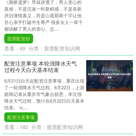
《廊桥遗梦》早就讲透了：男人变心的
真相，不是沉迷一时新鲜感，不是喜新
厌旧薄情寡义，而是心底那两个字让他
甘心亲手打破半生尊严 很多女人一辈子
都误解了男人的变心。总....
股票配资炒
查看：
69
分类：
股票配资知识网
配资注意事项 本轮强降水天气
过程今天白天基本结束
6月21日白天起配资注意事项，重庆出现
了一轮强降水天气过程。6月22日，上游
新闻记者从重庆市气象台获悉，本次强
降水天气过程，预计在6月22日白天基本
结束。 \n....
配资注意事项
查看：
182
分类：
股票配资知识网