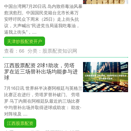
中国台湾网7月20日讯 岛内致癌毒油风暴
愈演愈烈。中国国民党籍台北市长蒋万
安呼吁民众下周末（25日）走上街头抗
议，大声喊出“民进党当局逼我吃毒油，
逼我上街头”，....
天津炒股配资开户
查看：
66
分类：
股票配资知识网
江西股票配资 2球1助攻，劳塔
罗在近三场替补出场均能参与进
球
7月16日讯 世界杯半决赛阿根廷与英格兰
比赛正在进行，劳塔罗替补破门。 劳塔
罗·马丁内斯在阿根廷队最近的三场比赛
中均替补出场并取得进球或助攻： 助攻-
对阵埃及 ....
江西股票配资