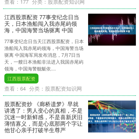
查看：
177
分类：
股票配资知识网
江西股票配资 77事变纪念日当
天，日本渔船闯入我赤尾屿领
海，中国海警当场驱离 中国
77事变纪念日当天江西股票配资，日本
渔船闯入我赤尾屿领海，中国海警当场
驱离 中国海军局发布消息，7月7日当
天，一艘日本渔船非法进入我国赤尾屿
领海，中国海警舰艇依....
江西股票配资
查看：
64
分类：
股票配资知识网
股票配资炒 《廊桥遗梦》早就
讲透了：男人变心的真相，不是
沉迷一时新鲜感，不是喜新厌旧
薄情寡义，而是心底那两个字让
他甘心亲手打破半生尊严