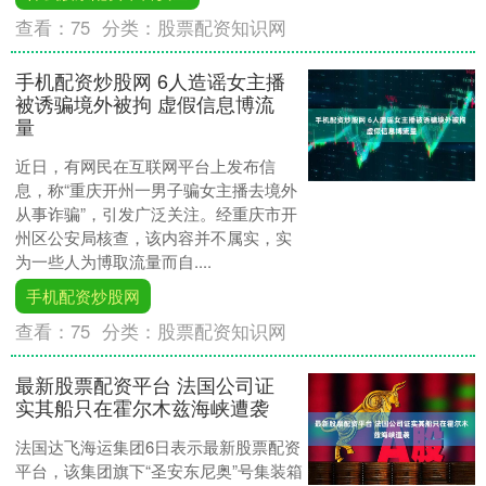
查看：
75
分类：
股票配资知识网
手机配资炒股网 6人造谣女主播
被诱骗境外被拘 虚假信息博流
量
近日，有网民在互联网平台上发布信
息，称“重庆开州一男子骗女主播去境外
从事诈骗”，引发广泛关注。经重庆市开
州区公安局核查，该内容并不属实，实
为一些人为博取流量而自....
手机配资炒股网
查看：
75
分类：
股票配资知识网
最新股票配资平台 法国公司证
实其船只在霍尔木兹海峡遭袭
法国达飞海运集团6日表示最新股票配资
平台，该集团旗下“圣安东尼奥”号集装箱