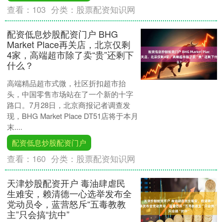
查看：
103
分类：
股票配资知识网
配资低息炒股配资门户 BHG
Market Place再关店，北京仅剩
4家，高端超市除了卖“贵”还剩下
什么？
高端精品超市式微，社区折扣超市抬
头，中国零售市场站在了一个新的十字
路口。7月28日，北京商报记者调查发
现，BHG Market Place DT51店将于本月
末....
配资低息炒股配资门户
查看：
160
分类：
股票配资知识网
天津炒股配资开户 毒油肆虐民
生难安，赖清德一心选举发布全
党动员令，蓝营怒斥“五毒教教
主”只会搞“抗中”