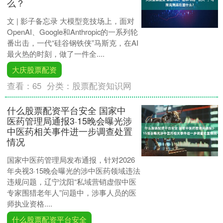
么？
文 | 影子备忘录 大模型竞技场上，面对
OpenAI、Google和Anthropic的一系列轮
番出击，一代“硅谷钢铁侠”马斯克，在AI
最火热的时刻，做了一件全....
大庆股票配资
查看：
65
分类：
股票配资知识网
什么股票配资平台安全 国家中
医药管理局通报3·15晚会曝光涉
中医药相关事件进一步调查处置
情况
国家中医药管理局发布通报，针对2026
年央视3·15晚会曝光的涉中医药领域违法
违规问题，辽宁沈阳“私域营销虚假中医
专家围猎老年人”问题中，涉事人员的医
师执业资格....
什么股票配资平台安全