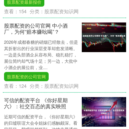
股票配资最新报价
查看：
154
分类：
股票配资知识网
股票配资的公司官网 中小酒
厂，为何“赔本赚吆喝”？
2026年成都春糖的硝烟已经散去，但是
其折射出的行业深层变革却愈发清晰。
一边是头部酒企从容布局、稳扎稳打，
展位简约却气场十足；另一边，大批中
小酒企的展位前，业....
股票配资的公司官网
查看：
124
分类：
股票配资知识网
可信的配资平台 《你好星期
六》：社交百态的真实映照
近期可信的配资平台，《你好星期六》
的归墟联谊大会令姐妹们感触颇深。看