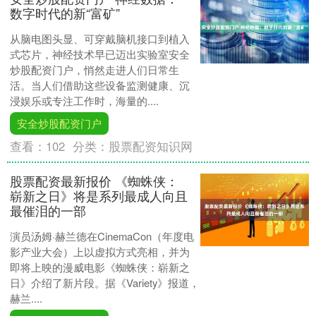
数字时代的新“富矿”
从脑电图头显、可穿戴脑机接口到植入
式芯片，神经技术早已迈出实验室安全
炒股配资门户，悄然走进人们日常生
活。当人们借助这些设备监测健康、沉
浸娱乐或专注工作时，海量的....
安全炒股配资门户
查看：
102
分类：
股票配资知识网
股票配资最新报价 《蜘蛛侠：
崭新之日》将是系列最成人向且
最催泪的一部
演员汤姆·赫兰德在CinemaCon（年度电
影产业大会）上以虚拟方式亮相，并为
即将上映的漫威电影《蜘蛛侠：崭新之
日》介绍了新片段。据《Variety》报道，
赫兰....