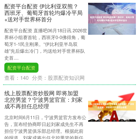
配资平台配资 伊比利亚双熊？
西班牙、葡萄牙首轮均爆冷平局
+送对手世界杯首分
配资平台配资 直播吧06月18日讯 2026世
界杯小组赛首轮，西班牙0-0佛得角，葡
萄牙1-1民主刚果。“伊比利亚半岛双
雄”先后爆出冷门，均送给对手世界杯队
史首....
配资平台配资
查看：
140
分类：
股票配资知识网
线上股票配资炒股网 即将加盟
北控男篮？宁波男篮官宣：刘家
成不再担任总经理
北京时间6月11日，宁波男篮官方发布公
告，宣布经协商即日起刘家成先生不再
担任宁波男篮俱乐部总经理。根据此前
的报道，刘家成将出任北控男篮的新任